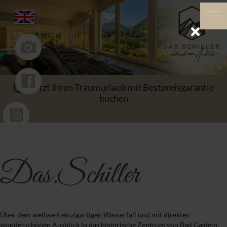
Jetzt Ihren Traumurlaub mit Bestpreisgarantie
buchen
Das.Schiller
Über dem weltweit einzigartigen Wasserfall und mit direkten
wunderschönen Ausblick in das historische Zentrum von Bad Gastein,