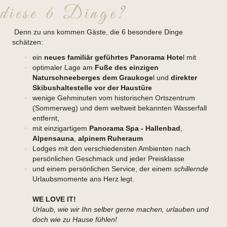
diese 6 Dinge?
Denn zu uns kommen Gäste, die 6 besondere Dinge
schätzen:
ein
neues familiär geführtes Panorama Hote
l mit
optimaler Lage am
Fuße des einzigen
Naturschneeberges dem Graukoge
l und
direkter
Skibushaltestelle vor der Haustüre
wenige Gehminuten vom historischen Ortszentrum
(Sommerweg) und dem weltweit bekannten Wasserfall
entfernt,
mit einzigartigem
Panorama Spa - Hallenbad
,
Alpensauna
,
alpinem Ruheraum
Lodges mit den verschiedensten Ambienten nach
persönlichen Geschmack und jeder Preisklasse
und einem persönlichen Service, der einem
schillernde
Urlaubsmomente ans Herz legt.
WE LOVE IT!
Urlaub, wie wir Ihn selber gerne machen, urlauben und
doch wie zu Hause fühlen!